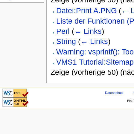
Datei:Print A.PNG
(
← L
Liste der Funktionen (
Perl
(
← Links
)
String
(
← Links
)
Warning: vsprintf(): T
VMS1 Tutorial:Sitemap 
Zeige (vorherige 50) (näc
CSS ist valide!
Datenschutz
Valid XHTML 1.0
Ein 
Transitional