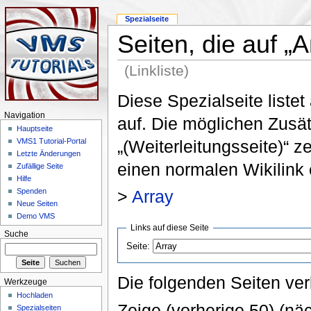
Spezialseite
Seiten, die auf „A
(Linkliste)
Diese Spezialseite listet
Navigation
auf. Die möglichen Zusä
Hauptseite
„(Weiterleitungsseite)“ z
VMS1 Tutorial-Portal
Letzte Änderungen
einen normalen Wikilink 
Zufällige Seite
Hilfe
>
Array
Spenden
Neue Seiten
Demo VMS
Links auf diese Seite
Suche
Seite:
Die folgenden Seiten ver
Werkzeuge
Hochladen
Zeige (vorherige 50) (näc
Spezialseiten