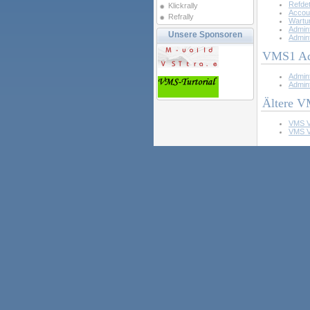
Refdet
Klickrally
Accou
Refrally
Wartu
Adminf
Unsere Sponsoren
Adminf
VMS1 Ad
Adminf
Adminf
Ältere V
VMS V
VMS V