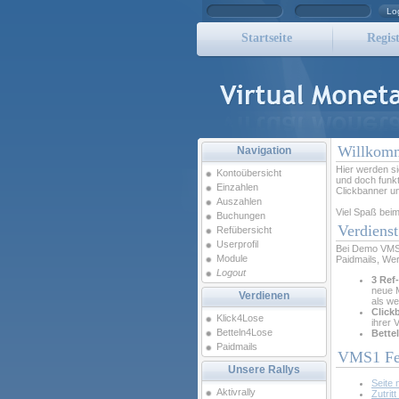
Lo
Startseite
Regist
Willkom
Navigation
Hier werden si
Kontoübersicht
und doch funkt
Einzahlen
Clickbanner un
Auszahlen
Viel Spaß be
Buchungen
Verdienst
Refübersicht
Userprofil
Bei Demo VMS v
Module
Paidmails, Wer
Logout
3 Ref
neue M
Verdienen
als we
Click
Klick4Lose
ihrer 
Betteln4Lose
Bette
Paidmails
VMS1 Feh
Unsere Rallys
Seite 
Aktivrally
Zutrit