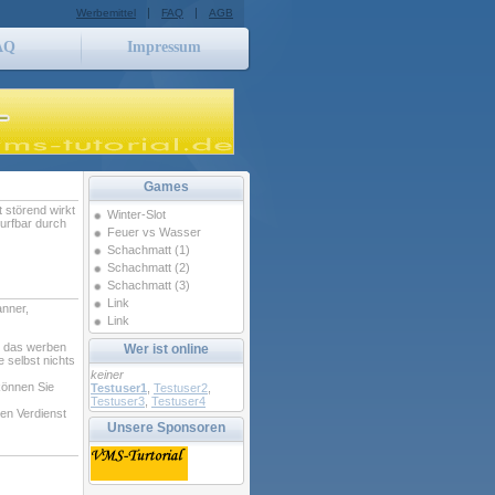
|
|
Werbemittel
FAQ
AGB
AQ
Impressum
Games
t störend wirkt
Winter-Slot
Surfbar durch
Feuer vs Wasser
Schachmatt (1)
Schachmatt (2)
Schachmatt (3)
Link
anner,
Link
h das werben
Wer ist online
 selbst nichts
keiner
können Sie
Testuser1
,
Testuser2
,
Testuser3
,
Testuser4
ren Verdienst
Unsere Sponsoren