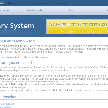
gin
Registrieren
Passwort anfordern!
Aktivieren
rieren
Mediadaten
AGB
F
men auf Demo VMS
e mit Klammlose für das Surfen mit einer Surfbar bezahlt. Die Surfbar ist so klein das sie nich
ionell ist. Man bekommt Banner angezeigt die alle 45 Sekunden wechseln. Ergänzt wird die 
d Paidmails durch die sie ihren Verdienst noch massiv steigern können
im verdienen wünscht Vorname Nachname
 auf ganzer Linie !
erdienen sie für fast alles Klammlose. Sie können durch das surfen mit der Surfbar, Clickb
ben neuer Mitglieder, etc... viele Klammlose erwirtschaften.
-Ebenen:
Über 3-Refebenen verdienen Sie an ihren geworbenen Mitgliedern. Somit lohnt sic
itglieder. Allein durch das Ref-System können Sie viele Klammlose verdienen selbst wenn Sie
rben neuer Mitglieder machen. Die Ref-Ebenen: 8% / 3% / 1%
banner & Paidmails:
Durch das klicken auf Clickbanner oder das bestätigen von Paidmails 
Verdienst weiter steigern
lsystem:
Bringen sie andere User dazu ihren Bettelink zu klicken und erhöhen Sie sich so ih
lerseiten
nicht gefunden
t verweigert