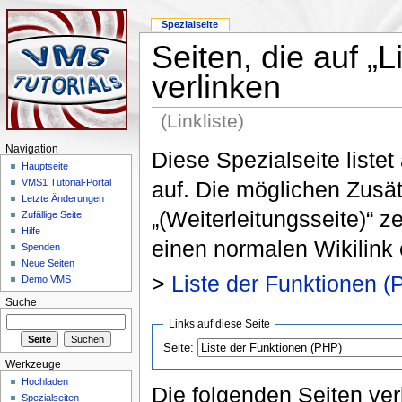
Spezialseite
Seiten, die auf „
verlinken
(Linkliste)
Navigation
Diese Spezialseite listet
Hauptseite
auf. Die möglichen Zusä
VMS1 Tutorial-Portal
Letzte Änderungen
„(Weiterleitungsseite)“ z
Zufällige Seite
Hilfe
einen normalen Wikilink 
Spenden
Neue Seiten
>
Liste der Funktionen (
Demo VMS
Suche
Links auf diese Seite
Seite:
Werkzeuge
Hochladen
Die folgenden Seiten ver
Spezialseiten