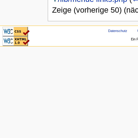
Zeige (vorherige 50) (näc
CSS ist valide!
Datenschutz
Valid XHTML 1.0
Ein 
Transitional