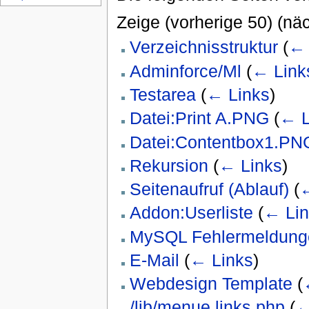
Zeige (vorherige 50) (näc
Verzeichnisstruktur
(
← 
Adminforce/Ml
(
← Link
Testarea
(
← Links
)
Datei:Print A.PNG
(
← L
Datei:Contentbox1.PN
Rekursion
(
← Links
)
Seitenaufruf (Ablauf)
(
←
Addon:Userliste
(
← Lin
MySQL Fehlermeldung
E-Mail
(
← Links
)
Webdesign Template
(
/lib/menue links.php
(
←