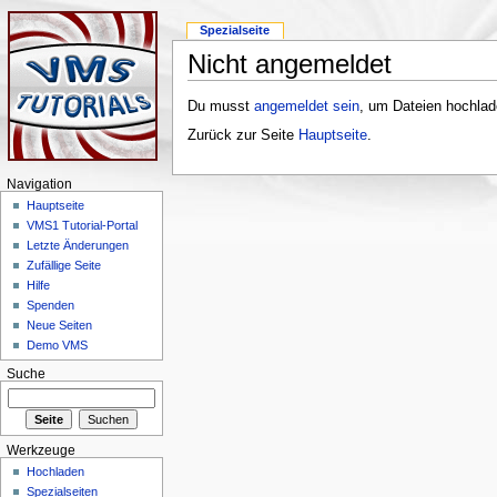
Spezialseite
Nicht angemeldet
Du musst
angemeldet sein
, um Dateien hochlad
Zurück zur Seite
Hauptseite
.
Navigation
Hauptseite
VMS1 Tutorial-Portal
Letzte Änderungen
Zufällige Seite
Hilfe
Spenden
Neue Seiten
Demo VMS
Suche
Werkzeuge
Hochladen
Spezialseiten