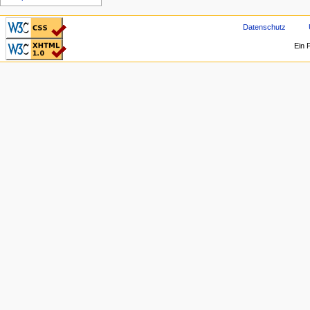
CSS ist valide!
Datenschutz
Valid XHTML 1.0
Ein 
Transitional