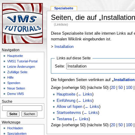
Spezialseite
Seiten, die auf „Installatio
(Linkliste)
Diese Spezialseite listet alle internen Links au
normalen Wikilink eingebunden ist.
>
Installation
Navigation
Hauptseite
Links auf diese Seite
VMS1 Tutorial-Portal
Seite:
Letzte Änderungen
Zufällige Seite
Hilfe
Die folgenden Seiten verlinken auf
„
Installation
Spenden
Zeige (vorherige 50) (nächste 50) (
20
|
50
|
100
Neue Seiten
Demo VMS
Hauptseite
(
← Links
)
Einführung
(
← Links
)
Suche
Allow url fopen
(
← Links
)
Startseitevms
(
← Links
)
Testarea
(
← Links
)
Werkzeuge
Zeige (vorherige 50) (nächste 50) (
20
|
50
|
100
Hochladen
Spezialseiten