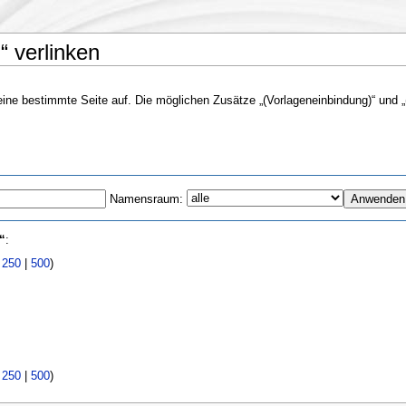
n“ verlinken
f eine bestimmte Seite auf. Die möglichen Zusätze „(Vorlageneinbindung)“ und „(
Namensraum:
“
:
|
250
|
500
)
|
250
|
500
)