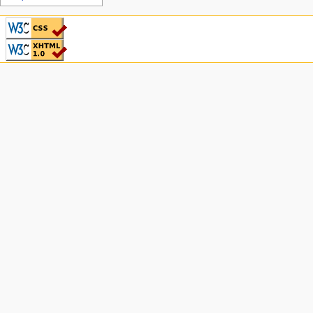
CSS ist valide!
Valid XHTML 1.0
Transitional