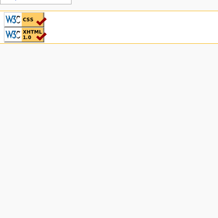
CSS ist valide!
Valid XHTML 1.0
Transitional