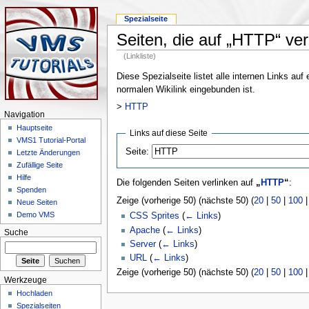
Spezialseite
Seiten, die auf „HTTP“ ver
(Linkliste)
Diese Spezialseite listet alle internen Links au
normalen Wikilink eingebunden ist.
>
HTTP
Navigation
Hauptseite
Links auf diese Seite
VMS1 Tutorial-Portal
Seite:
Letzte Änderungen
Zufällige Seite
Hilfe
Die folgenden Seiten verlinken auf
„
HTTP
“
:
Spenden
Zeige (vorherige 50) (nächste 50) (
20
|
50
|
100
Neue Seiten
Demo VMS
CSS Sprites
(
← Links
)
Apache
(
← Links
)
Suche
Server
(
← Links
)
URL
(
← Links
)
Zeige (vorherige 50) (nächste 50) (
20
|
50
|
100
Werkzeuge
Hochladen
Spezialseiten