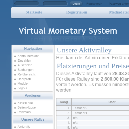
Login
Registrieren
Passwort anfor
Startseite
Registrieren
Mediadate
Unsere Aktivralley
Navigation
Kontoübersicht
Hier kann der Admin einen Erklärung
Einzahlen
Platzierungen und Preise
Auszahlen
Buchungen
Dieses Aktivralley läuft von
28.03.2
Refübersicht
Für diese Ralley sind
2.600,00 Kl
Userprofil
Module
verteilt werden. Es müssen mindes
Logout
werden
Verdienen
Rang
User
Klick4Lose
Betteln4Lose
1.
Testuser2
Paidmails
2.
Testuser1
3.
n/a
Unsere Rallys
4.
n/a
Aktivrally
5.
n/a