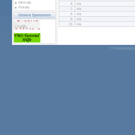
Klickrally
6.
n/a
Refrally
7.
n/a
8.
n/a
Unsere Sponsoren
9.
n/a
10.
n/a
© by
Designerscrip