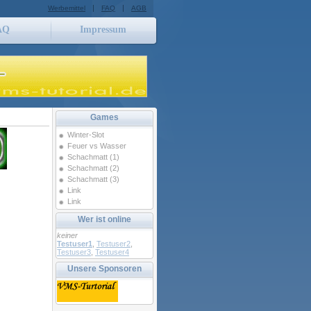
|
|
Werbemittel
FAQ
AGB
AQ
Impressum
Games
Winter-Slot
Feuer vs Wasser
Schachmatt (1)
Schachmatt (2)
Schachmatt (3)
Link
Link
Wer ist online
keiner
Testuser1
,
Testuser2
,
Testuser3
,
Testuser4
Unsere Sponsoren