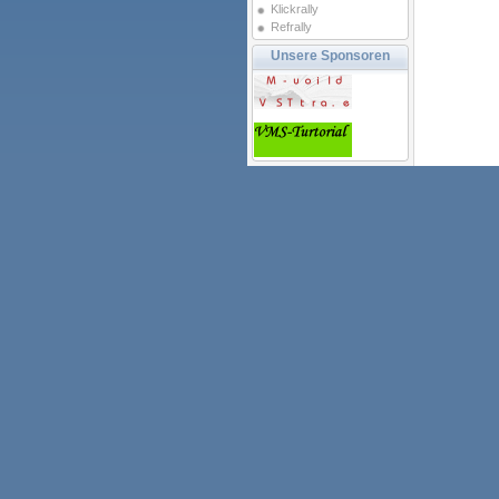
Klickrally
Refrally
Unsere Sponsoren