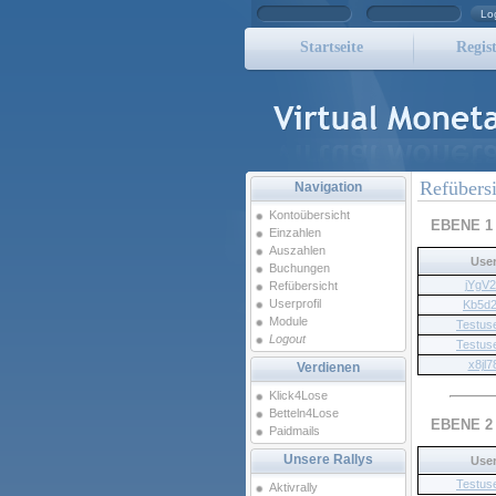
Lo
Startseite
Regist
Refübersi
Navigation
Kontoübersicht
EBENE 
Einzahlen
Auszahlen
Use
Buchungen
jYgV2
Refübersicht
Userprofil
Kb5d
Module
Testus
Logout
Testus
x8jl7
Verdienen
Klick4Lose
Betteln4Lose
EBENE 
Paidmails
Unsere Rallys
Use
Testus
Aktivrally