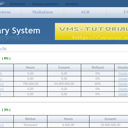
gin
Registrieren
Passwort anfordern!
Aktivieren
rieren
Mediadaten
AGB
F
cht
1
( 8% )
r
Heute
Gesamt
Refback
Details
8
0,00
0,00
0%
Details
2n
0,00
0,00
0%
Details
er2
760.000,00
54.900.000,00
20%
Details
er5
0,00
0,00
0%
Details
8
0,00
0,00
0%
Details
2
( 3% )
r
Werber
Heute
Gesamt
er3
Testuser2
6.000,00
19.000.000,00