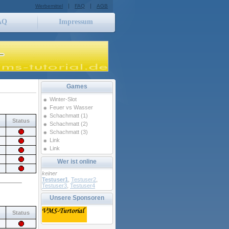
|
|
Werbemittel
FAQ
AGB
AQ
Impressum
Games
Winter-Slot
Feuer vs Wasser
Schachmatt (1)
Status
Schachmatt (2)
Schachmatt (3)
Link
Link
Wer ist online
keiner
Testuser1
,
Testuser2
,
Testuser3
,
Testuser4
Unsere Sponsoren
Status