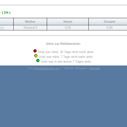
3
( 1% )
r
Werber
Heute
Gesamt
er4
Testuser3
0,00
0,00
Infos zur Refübersicht:
User war mind. 30 Tage nicht mehr aktiv.
User war mind. 7 Tage nicht mehr aktiv.
User war in den letzen 7 Tagen aktiv.
© by
Designerscripte.net
| 7 MySQL Abfragen |
Sitemap