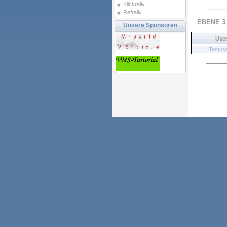
Klickrally
Refrally
EBENE 
Unsere Sponsoren
Use
Testus