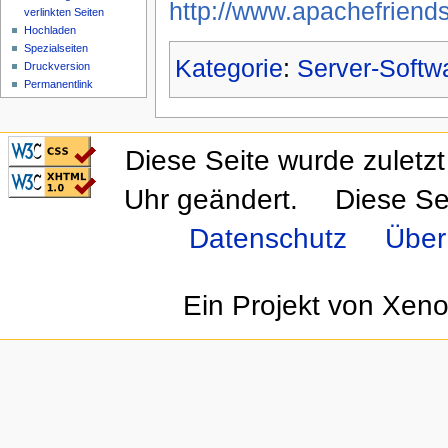
http://www.apachefriend
verlinkten Seiten
Hochladen
Spezialseiten
Kategorie
:
Server-Softw
Druckversion
Permanentlink
CSS ist valide!
Diese Seite wurde zulet
Valid XHTML 1.0
Transitional
Uhr geändert.
Diese Se
Datenschutz
Über
Ein Projekt von Xen