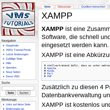
Seite
Diskussion
Quelltext betrachten
XAMPP
XAMPP
ist eine Zusamm
Software, die schnell un
Navigation
eingesetzt werden kann.
Hauptseite
VMS1 Tutorial-Portal
XAMPP ist eine Abkürzun
Letzte Änderungen
Zufällige Seite
Hilfe
X
 stellvertretend dafür, dass es unter mehre
Spenden
A
Apache
M
MySQL
Neue Seiten
P
Perl
P
PHP
Demo VMS
Suche
Zusätzlich zu diesen 4 
Datenbankverwaltung und
Werkzeuge
XAMPP ist kostenlos und 
Links auf diese Seite
Änderungen an