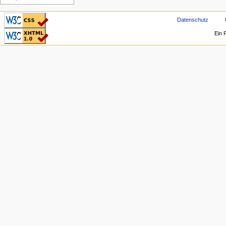
CSS ist valide!
Datenschutz
Valid XHTML 1.0
Ein 
Transitional