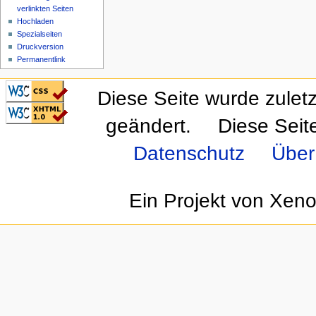
verlinkten Seiten
Hochladen
Spezialseiten
Druckversion
Permanentlink
CSS ist valide!
Diese Seite wurde zulet
Valid XHTML 1.0
Transitional
geändert.
Diese Seit
Datenschutz
Über
Ein Projekt von Xen