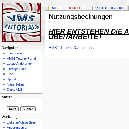
Seite
Diskussion
Quelltext betrachten
Nutzungsbedinungen
HIER ENTSTEHEN DIE 
ÜBERARBEITET
VMS1 Tutorial:Datenschutz
Navigation
Hauptseite
VMS1 Tutorial-Portal
Letzte Änderungen
Zufällige Seite
Hilfe
Spenden
Neue Seiten
Demo VMS
Suche
Werkzeuge
Links auf diese Seite
Änderungen an