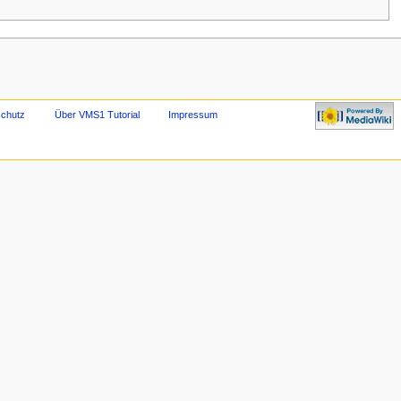
Powered by
chutz
Über VMS1 Tutorial
Impressum
MediaWiki"