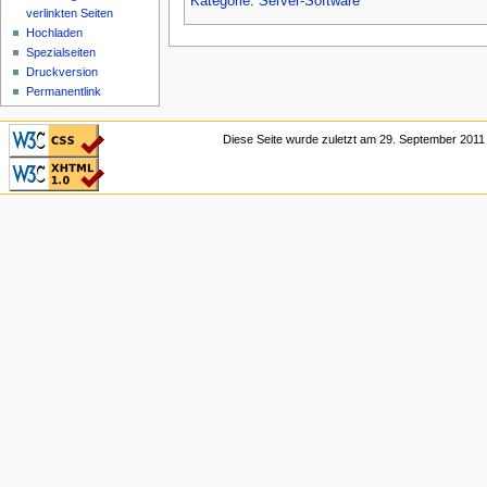
Kategorie
:
Server-Software
verlinkten Seiten
Hochladen
Spezialseiten
Druckversion
Permanentlink
CSS ist valide!
Diese Seite wurde zuletzt am 29. September 2011
Valid XHTML 1.0
Transitional