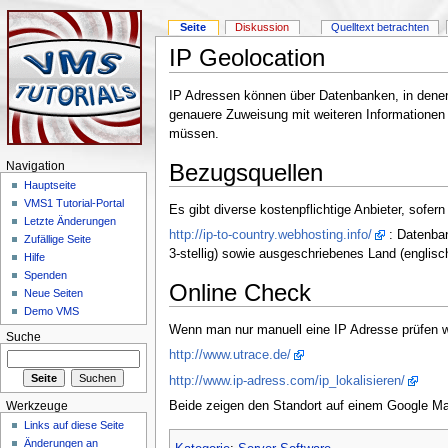
Seite
Diskussion
Quelltext betrachten
IP Geolocation
IP Adressen können über Datenbanken, in denen
genauere Zuweisung mit weiteren Informationen a
müssen.
Bezugsquellen
Navigation
Hauptseite
VMS1 Tutorial-Portal
Es gibt diverse kostenpflichtige Anbieter, sofe
Letzte Änderungen
http://ip-to-country.webhosting.info/
: Datenba
Zufällige Seite
3-stellig) sowie ausgeschriebenes Land (englisc
Hilfe
Spenden
Online Check
Neue Seiten
Demo VMS
Wenn man nur manuell eine IP Adresse prüfen wi
Suche
http://www.utrace.de/
http://www.ip-adress.com/ip_lokalisieren/
Beide zeigen den Standort auf einem Google Ma
Werkzeuge
Links auf diese Seite
Änderungen an