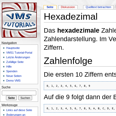
Seite
Diskussion
Quelltext betrachten
Hexadezimal
Das
hexadezimale
Zahle
Zahlendarstellung. Im V
Navigation
Ziffern.
Hauptseite
VMS1 Tutorial-Portal
Zahlenfolge
Letzte Änderungen
Zufällige Seite
Hilfe
Spenden
Die ersten 10 Ziffern e
Neue Seiten
Demo VMS
Suche
Auf die 9 folgt dann der
Werkzeuge
Links auf diese Seite
Änderungen an