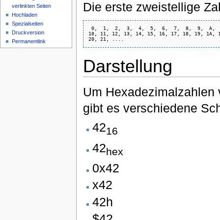
Die erste zweistellige Za
verlinkten Seiten
Hochladen
Spezialseiten
 0,  1,  2,  3,  4,  5,  6,  7,  8,  9,  A,  
Druckversion
10, 11, 12, 13, 14, 15, 16, 17, 18, 19, 1A, 1
Permanentlink
Darstellung
Um Hexadezimalzahlen v
gibt es verschiedene Sc
42
16
42
hex
0x42
x42
42h
$42