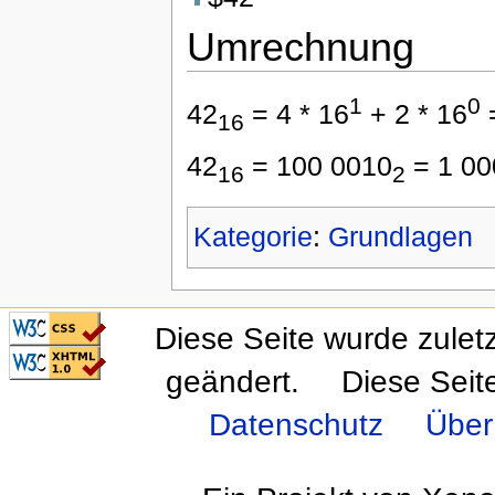
Umrechnung
1
0
42
= 4 * 16
+ 2 * 16
16
42
= 100 0010
= 1 00
16
2
Kategorie
:
Grundlagen
CSS ist valide!
Diese Seite wurde zulet
Valid XHTML 1.0
Transitional
geändert.
Diese Seit
Datenschutz
Über