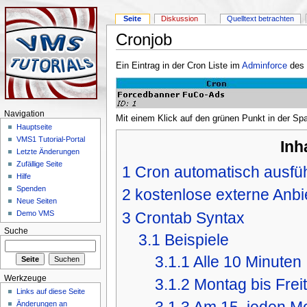
Seite
Diskussion
Quelltext betrachten
Cronjob
Ein Eintrag in der Cron Liste im
Adminforce
des
Navigation
Mit einem Klick auf den grünen Punkt in der Sp
Hauptseite
VMS1 Tutorial-Portal
Inh
Letzte Änderungen
Zufällige Seite
1
Cron automatisch ausfü
Hilfe
Spenden
2
kostenlose externe Anbi
Neue Seiten
3
Crontab Syntax
Demo VMS
Suche
3.1
Beispiele
3.1.1
Alle 10 Minuten
Werkzeuge
3.1.2
Montag bis Frei
Links auf diese Seite
3.1.3
Am 15. jeden M
Änderungen an