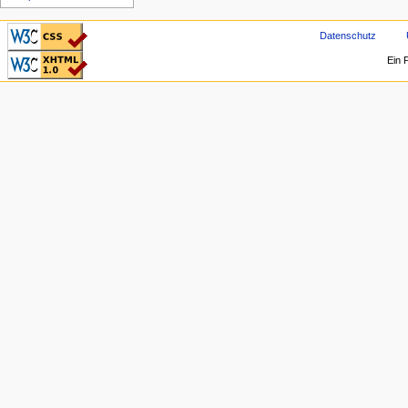
CSS ist valide!
Datenschutz
Valid XHTML 1.0
Ein 
Transitional