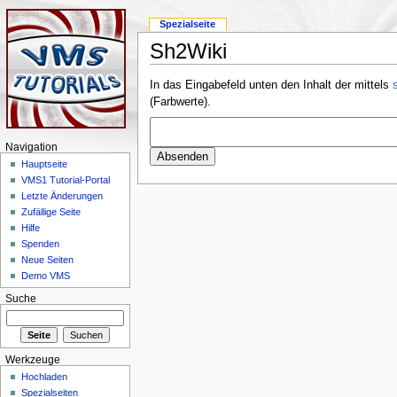
Spezialseite
Sh2Wiki
In das Eingabefeld unten den Inhalt der mittels
s
(Farbwerte).
Navigation
Hauptseite
VMS1 Tutorial-Portal
Letzte Änderungen
Zufällige Seite
Hilfe
Spenden
Neue Seiten
Demo VMS
Suche
Werkzeuge
Hochladen
Spezialseiten