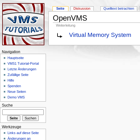
Seite
Diskussion
Quelltext betrachten
OpenVMS
Weiterleitung
Virtual Memory System
Navigation
Hauptseite
VMS1 Tutorial-Portal
Letzte Änderungen
Zufällige Seite
Hilfe
Spenden
Neue Seiten
Demo VMS
Suche
Werkzeuge
Links auf diese Seite
Änderungen an