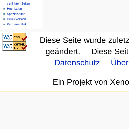
verlinkten Seiten
Hochladen
Spezialseiten
Druckversion
Permanentlink
CSS ist valide!
Diese Seite wurde zulet
Valid XHTML 1.0
Transitional
geändert.
Diese Sei
Datenschutz
Über
Ein Projekt von Xen