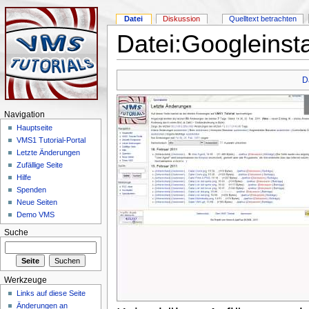
Datei
Diskussion
Quelltext betrachten
Datei:Googleinst
D
Navigation
Hauptseite
VMS1 Tutorial-Portal
Letzte Änderungen
Zufällige Seite
Hilfe
Spenden
Neue Seiten
Demo VMS
Suche
Werkzeuge
Links auf diese Seite
Änderungen an