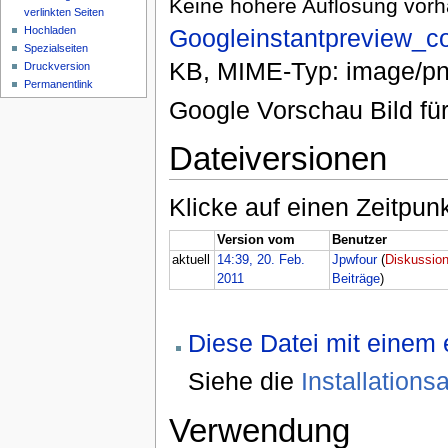
Keine höhere Auflösung vor
verlinkten Seiten
Hochladen
Googleinstantpreview_co
Spezialseiten
KB, MIME-Typ: image/pn
Druckversion
Permanentlink
Google Vorschau Bild für
Dateiversionen
Klicke auf einen Zeitpun
Version vom
Benutzer
aktuell
14:39, 20. Feb.
Jpwfour
(
Diskussio
2011
Beiträge
)
Diese Datei mit einem
Siehe die
Installation
Verwendung