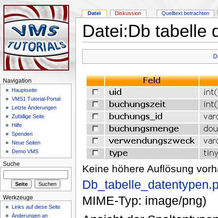
Datei
Diskussion
Quelltext betrachten
Datei:Db tabelle
D
Navigation
Hauptseite
VMS1 Tutorial-Portal
Letzte Änderungen
Zufällige Seite
Hilfe
Spenden
Neue Seiten
Demo VMS
Suche
Keine höhere Auflösung vor
Db_tabelle_datentypen.
MIME-Typ: image/png)
Werkzeuge
Links auf diese Seite
Änderungen an