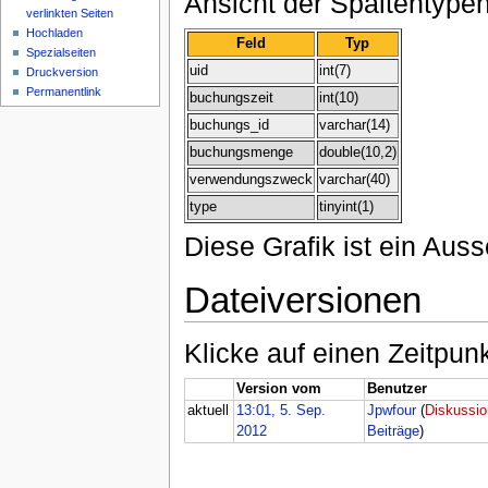
Ansicht der Spaltentypen
verlinkten Seiten
Hochladen
Feld
Typ
Spezialseiten
uid
int(7)
Druckversion
Permanentlink
buchungszeit
int(10)
buchungs_id
varchar(14)
buchungsmenge
double(10,2)
verwendungszweck
varchar(40)
type
tinyint(1)
Diese Grafik ist ein Auss
Dateiversionen
Klicke auf einen Zeitpun
Version vom
Benutzer
aktuell
13:01, 5. Sep.
Jpwfour
(
Diskussio
2012
Beiträge
)