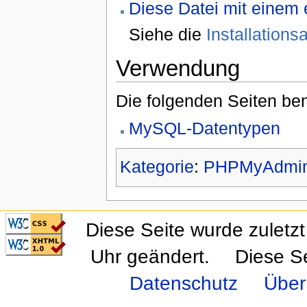
Diese Datei mit einem
Siehe die
Installation
Verwendung
Die folgenden Seiten ben
MySQL-Datentypen
Kategorie
:
PHPMyAdmi
CSS ist valide!
Diese Seite wurde zulet
Valid XHTML 1.0
Transitional
Uhr geändert.
Diese S
Datenschutz
Über