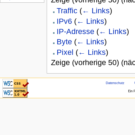
Traffic
(
← Links
)
IPv6
(
← Links
)
IP-Adresse
(
← Links
)
Byte
(
← Links
)
Pixel
(
← Links
)
Zeige (vorherige 50) (näc
CSS ist valide!
Datenschutz
Valid XHTML 1.0
Ein 
Transitional