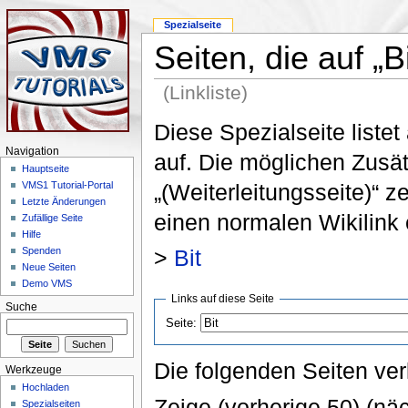
Spezialseite
Seiten, die auf „B
(Linkliste)
Diese Spezialseite listet
Navigation
auf. Die möglichen Zusä
Hauptseite
„(Weiterleitungsseite)“ z
VMS1 Tutorial-Portal
Letzte Änderungen
einen normalen Wikilink 
Zufällige Seite
Hilfe
>
Bit
Spenden
Neue Seiten
Demo VMS
Links auf diese Seite
Suche
Seite:
Die folgenden Seiten ver
Werkzeuge
Hochladen
Zeige (vorherige 50) (näc
Spezialseiten