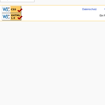
CSS ist valide!
Datenschutz
Valid XHTML 1.0
Ein 
Transitional