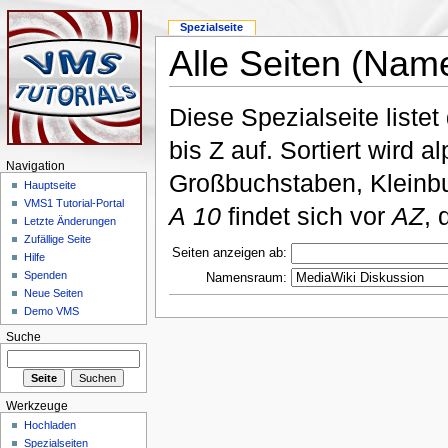
Spezialseite
Alle Seiten (Nam
Diese Spezialseite liste
bis Z auf. Sortiert wird 
Navigation
Großbuchstaben, Kleinbu
Hauptseite
VMS1 Tutorial-Portal
A 10
findet sich vor
AZ
, 
Letzte Änderungen
Zufällige Seite
Seiten anzeigen ab:
Hilfe
Spenden
Namensraum:
Neue Seiten
Demo VMS
Suche
Werkzeuge
Hochladen
Spezialseiten