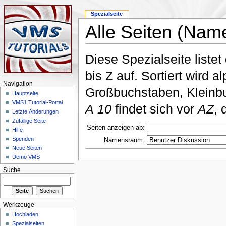
Spezialseite
Alle Seiten (Nam
Diese Spezialseite liste
bis Z auf. Sortiert wird 
Navigation
Großbuchstaben, Kleinbu
Hauptseite
VMS1 Tutorial-Portal
A 10
findet sich vor
AZ
, 
Letzte Änderungen
Zufällige Seite
Seiten anzeigen ab:
Hilfe
Spenden
Namensraum:
Neue Seiten
Demo VMS
Suche
Werkzeuge
Hochladen
Spezialseiten