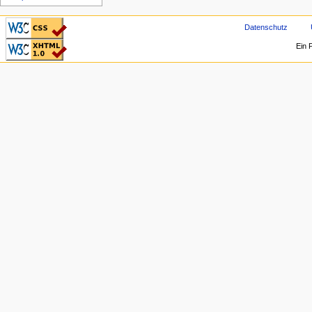
CSS ist valide!
Datenschutz
Valid XHTML 1.0
Ein 
Transitional