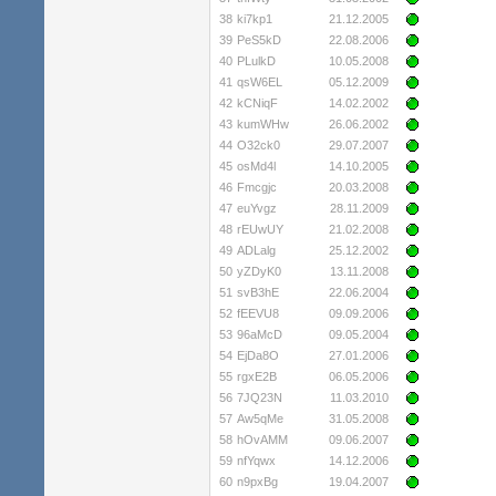
38
ki7kp1
21.12.2005
39
PeS5kD
22.08.2006
40
PLulkD
10.05.2008
41
qsW6EL
05.12.2009
42
kCNiqF
14.02.2002
43
kumWHw
26.06.2002
44
O32ck0
29.07.2007
45
osMd4l
14.10.2005
46
Fmcgjc
20.03.2008
47
euYvgz
28.11.2009
48
rEUwUY
21.02.2008
49
ADLalg
25.12.2002
50
yZDyK0
13.11.2008
51
svB3hE
22.06.2004
52
fEEVU8
09.09.2006
53
96aMcD
09.05.2004
54
EjDa8O
27.01.2006
55
rgxE2B
06.05.2006
56
7JQ23N
11.03.2010
57
Aw5qMe
31.05.2008
58
hOvAMM
09.06.2007
59
nfYqwx
14.12.2006
60
n9pxBg
19.04.2007