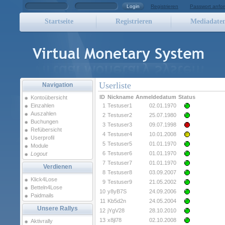
Login
Registrieren
Passwort anfor
Startseite
Registrieren
Mediadate
Userliste
Navigation
ID
Nickname
Anmeldedatum
Status
Kontoübersicht
Einzahlen
1
Testuser1
02.01.1970
Auszahlen
2
Testuser2
25.07.1980
Buchungen
3
Testuser3
09.07.1998
Refübersicht
4
Testuser4
10.01.2008
Userprofil
5
Testuser5
01.01.1970
Module
6
Testuser6
01.01.1970
Logout
7
Testuser7
01.01.1970
Verdienen
8
Testuser8
03.09.2007
Klick4Lose
9
Testuser9
21.05.2002
Betteln4Lose
10
y8yB7S
24.09.2006
Paidmails
11
Kb5d2n
24.05.2004
Unsere Rallys
12
jYgV28
28.10.2010
13
x8jl78
02.10.2008
Aktivrally