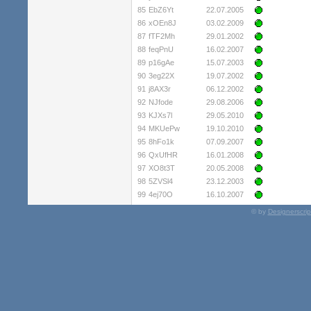
85
EbZ6Yt
22.07.2005
86
xOEn8J
03.02.2009
87
fTF2Mh
29.01.2002
88
feqPnU
16.02.2007
89
p16gAe
15.07.2003
90
3eg22X
19.07.2002
91
j8AX3r
06.12.2002
92
NJfode
29.08.2006
93
KJXs7l
29.05.2010
94
MKUePw
19.10.2010
95
8hFo1k
07.09.2007
96
QxUfHR
16.01.2008
97
XO8t3T
20.05.2008
98
5ZVSl4
23.12.2003
99
4ej70O
16.10.2007
© by
Designerscrip