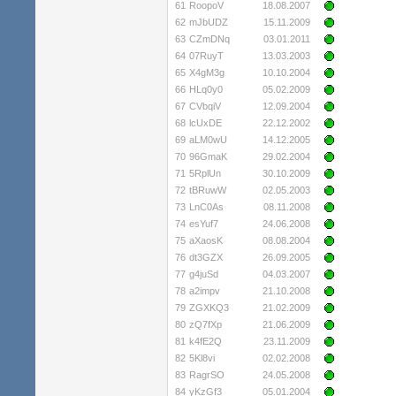
61
RoopoV
18.08.2007
62
mJbUDZ
15.11.2009
63
CZmDNq
03.01.2011
64
07RuyT
13.03.2003
65
X4gM3g
10.10.2004
66
HLq0y0
05.02.2009
67
CVbqiV
12.09.2004
68
lcUxDE
22.12.2002
69
aLM0wU
14.12.2005
70
96GmaK
29.02.2004
71
5RplUn
30.10.2009
72
tBRuwW
02.05.2003
73
LnC0As
08.11.2008
74
esYuf7
24.06.2008
75
aXaosK
08.08.2004
76
dt3GZX
26.09.2005
77
g4juSd
04.03.2007
78
a2impv
21.10.2008
79
ZGXKQ3
21.02.2009
80
zQ7fXp
21.06.2009
81
k4fE2Q
23.11.2009
82
5Kl8vi
02.02.2008
83
RagrSO
24.05.2008
84
yKzGf3
05.01.2004