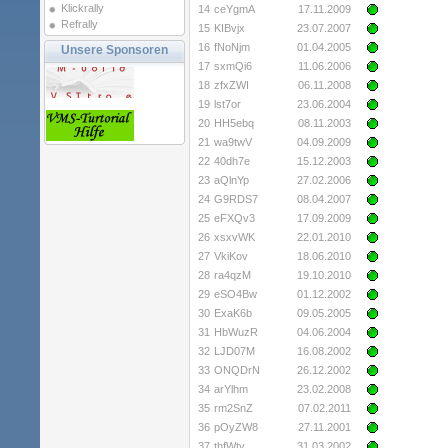
Klickrally
14
ceYgmA
17.11.2009
Refrally
15
KIBvjx
23.07.2007
16
fNoNjm
01.04.2005
Unsere Sponsoren
17
sxmQi6
11.06.2006
18
zfxZWI
06.11.2008
19
lst7or
23.06.2004
20
HH5ebq
08.11.2003
21
wa9twV
04.09.2009
22
40dh7e
15.12.2003
23
aQlnYp
27.02.2006
24
G9RDS7
08.04.2007
25
eFXQv3
17.09.2009
26
xsxvWK
22.01.2010
27
VkiKov
18.06.2010
28
ra4qzM
19.10.2010
29
eSO4Bw
01.12.2002
30
ExaK6b
09.05.2005
31
HbWuzR
04.06.2004
32
LJD07M
16.08.2002
33
ONQDrN
26.12.2002
34
arYlhm
23.02.2008
35
rm2SnZ
07.02.2011
36
pOyZW8
27.11.2001
37
thfWty
31.03.2002