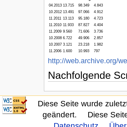
04.2013
13.715
98.349
4.843
10.2012
13.491
97.066
4.912
11.2011
13.113
95.180
4.723
11.2010
11.933
87.827
4.404
11.2009
9.560
71.606
3.736
10.2008
6.722
49.906
2.857
10.2007
3.121
23.218
1.982
11.2006
1.600
10.993
797
http://web.archive.org/we
Nachfolgende Scr
CSS ist valide!
Diese Seite wurde zuletz
Valid XHTML 1.0
Transitional
geändert.
Diese Seit
Datenschutz
Über