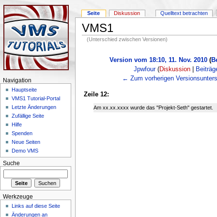
Seite
Diskussion
Quelltext betrachten
VMS1
(Unterschied zwischen Versionen)
Version vom 18:10, 11. Nov. 2010
(
B
Jpwfour
(
Diskussion
|
Beiträg
← Zum vorherigen Versionsunters
Navigation
Hauptseite
Zeile 12:
VMS1 Tutorial-Portal
Letzte Änderungen
Am xx.xx.xxxx wurde das "Projekt-Seth" gestartet.
Zufällige Seite
Hilfe
Spenden
Neue Seiten
Demo VMS
Suche
Werkzeuge
Links auf diese Seite
Änderungen an