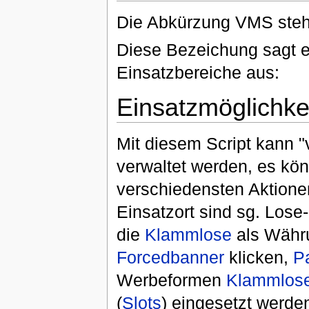
Die Abkürzung VMS steh
Diese Bezeichung sagt ei
Einsatzbereiche aus:
Einsatzmöglichke
Mit diesem Script kann "v
verwaltet werden, es kö
verschiedensten Aktione
Einsatzort sind sg. Lose
die
Klammlose
als Währu
Forcedbanner
klicken,
P
Werbeformen
Klammlos
(
Slots
) eingesetzt werde