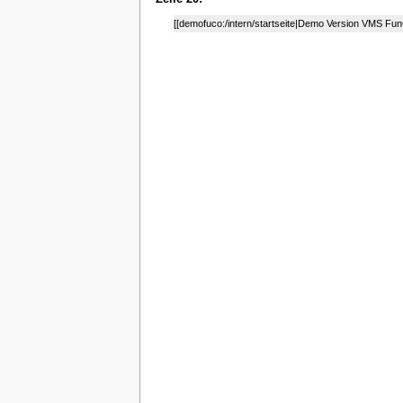
[[demofuco:/intern/startseite|Demo Version VMS Fun