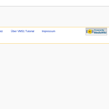
Powered by
utz
Über VMS1 Tutorial
Impressum
MediaWiki"