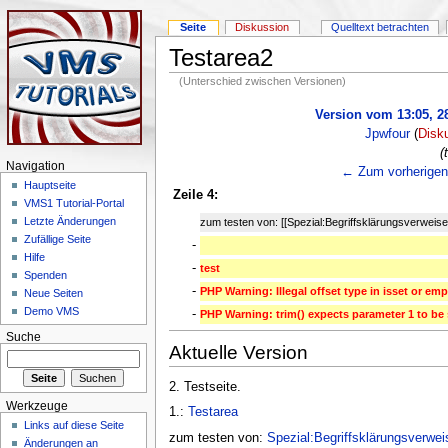
Seite
Diskussion
Quelltext betrachten
Testarea2
(Unterschied zwischen Versionen)
Version vom 13:05, 28
Jpwfour
(
Disk
(
Navigation
← Zum vorherigen
Hauptseite
Zeile 4:
VMS1 Tutorial-Portal
Letzte Änderungen
zum testen von: [[Spezial:Begriffsklärungsverweise
Zufällige Seite
-
Hilfe
-
test
Spenden
-
PHP Warning: Illegal offset type in isset or emp
Neue Seiten
Demo VMS
-
PHP Warning: trim() expects parameter 1 to be st
Suche
Aktuelle Version
2. Testseite.
Werkzeuge
1.:
Testarea
Links auf diese Seite
zum testen von:
Spezial:Begriffsklärungsverwei
Änderungen an