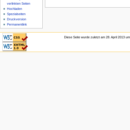
verlinkten Seiten
Hochladen
Spezialseiten
Druckversion
Permanentlink
CSS ist valide!
Diese Seite wurde zuletzt am 28. April 2013 u
Valid XHTML 1.0
Transitional