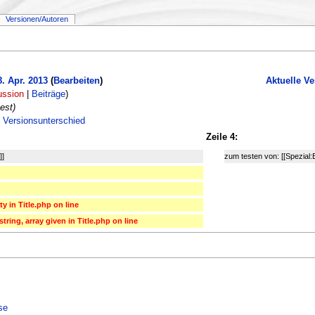
Versionen/Autoren
. Apr. 2013
(
Bearbeiten
)
Aktuelle Ve
ussion
|
Beiträge
)
test)
 Versionsunterschied
Zeile 4:
]]
zum testen von: [[Spezial:
ty in Title.php on line
ring, array given in Title.php on line
se