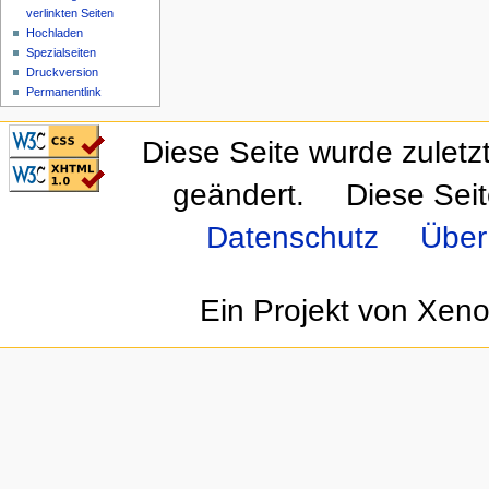
verlinkten Seiten
Hochladen
Spezialseiten
Druckversion
Permanentlink
CSS ist valide!
Diese Seite wurde zulet
Valid XHTML 1.0
Transitional
geändert.
Diese Sei
Datenschutz
Über
Ein Projekt von Xen