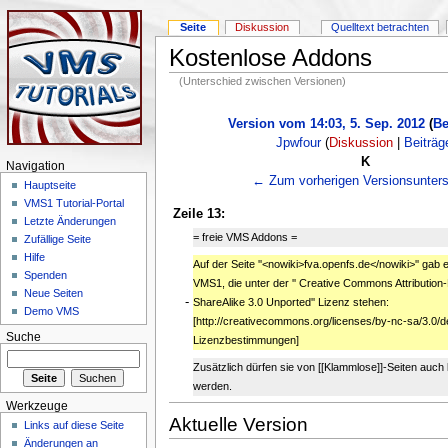
Seite
Diskussion
Quelltext betrachten
Kostenlose Addons
(Unterschied zwischen Versionen)
Version vom 14:03, 5. Sep. 2012
(
Be
Jpwfour
(
Diskussion
|
Beiträg
K
Navigation
← Zum vorherigen Versionsunters
Hauptseite
VMS1 Tutorial-Portal
Zeile 13:
Letzte Änderungen
= freie VMS Addons =
Zufällige Seite
Hilfe
Auf der Seite ''<nowiki>fva.openfs.de</nowiki>'' gab
Spenden
VMS1, die unter der '' Creative Commons Attributio
Neue Seiten
-
ShareAlike 3.0 Unported'' Lizenz stehen:
Demo VMS
[http://creativecommons.org/licenses/by-nc-sa/3.0/
Suche
Lizenzbestimmungen]
Zusätzlich dürfen sie von [[Klammlose]]-Seiten auch
werden.
Werkzeuge
Aktuelle Version
Links auf diese Seite
Änderungen an