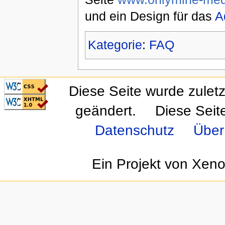
und ein Design für das
A
Kategorie
:
FAQ
CSS ist valide!
Diese Seite wurde zulet
Valid XHTML 1.0
Transitional
geändert.
Diese Seit
Datenschutz
Über
Ein Projekt von Xen