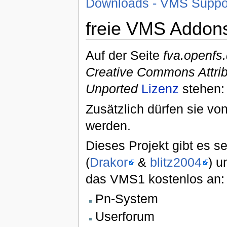
Downloads - VMS Suppo
freie VMS Addon
Auf der Seite
fva.openfs
Creative Commons Attri
Unported
Lizenz
stehen
Zusätzlich dürfen sie vo
werden.
Dieses Projekt gibt es se
(
Drakor
&
blitz2004
) u
das VMS1 kostenlos an:
Pn-System
Userforum