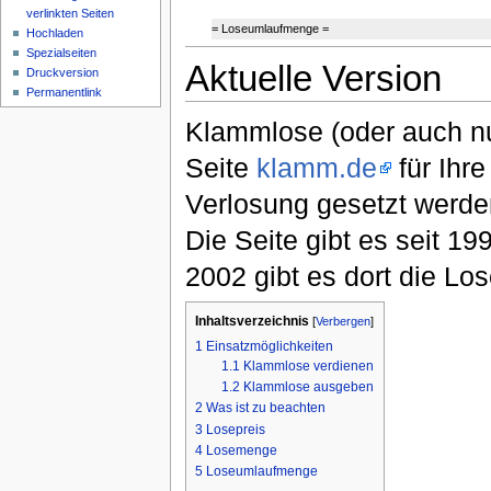
verlinkten Seiten
= Loseumlaufmenge =
Hochladen
Spezialseiten
Aktuelle Version
Druckversion
Permanentlink
Klammlose (oder auch nur
Seite
klamm.de
für Ihre
Verlosung gesetzt werde
Die Seite gibt es seit 1
2002 gibt es dort die Los
Inhaltsverzeichnis
[
Verbergen
]
1
Einsatzmöglichkeiten
1.1
Klammlose verdienen
1.2
Klammlose ausgeben
2
Was ist zu beachten
3
Losepreis
4
Losemenge
5
Loseumlaufmenge