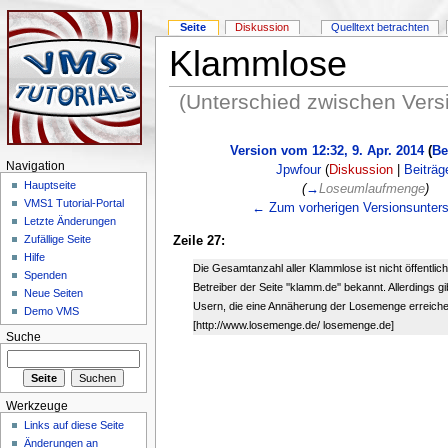
Seite
Diskussion
Quelltext betrachten
Klammlose
(Unterschied zwischen Vers
Version vom 12:32, 9. Apr. 2014
(
Be
Navigation
Jpwfour
(
Diskussion
|
Beiträg
Hauptseite
(
→
Loseumlaufmenge
)
VMS1 Tutorial-Portal
← Zum vorherigen Versionsunters
Letzte Änderungen
Zufällige Seite
Zeile 27:
Hilfe
Die Gesamtanzahl aller Klammlose ist nicht öffentlic
Spenden
Betreiber der Seite ''klamm.de'' bekannt. Allerdings g
Neue Seiten
Usern, die eine Annäherung der Losemenge erreiche
Demo VMS
[http://www.losemenge.de/ losemenge.de]
Suche
Werkzeuge
Links auf diese Seite
Änderungen an